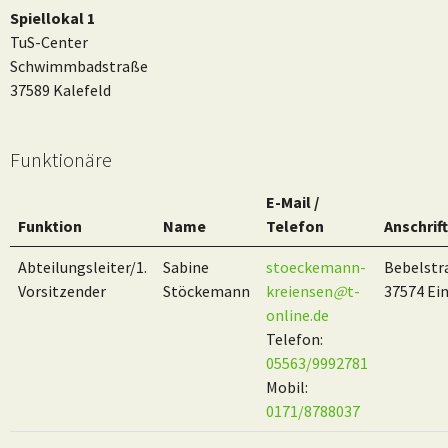
Spiellokal 1
TuS-Center
Schwimmbadstraße
37589 Kalefeld
Funktionäre
E-Mail /
Funktion
Name
Telefon
Anschrift
Abteilungsleiter/1.
Sabine
stoeckemann-
Bebelstr
Vorsitzender
Stöckemann
kreiensen
@
t-
37574 Ei
online.de
Telefon:
05563/9992781
Mobil:
0171/8788037