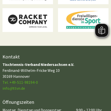
Kontakt
Tischtennis-Verband Niedersachsen e.V.
Ferdinand-Wilhelm-Fricke Weg 10
30169 Hannover
Tel. +49-511-98194-0
info
@
ttvn.de
Öffnungszeiten
Montag, Dienstag und Donnerstag:
9:00 – 12:00 Uhr