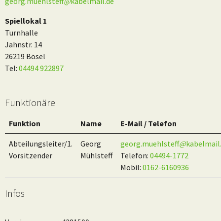
georg.muehlsteff
@
kabelmail.de
Spiellokal 1
Turnhalle
Jahnstr. 14
26219 Bösel
Tel:
04494 922897
Funktionäre
Funktion
Name
E-Mail / Telefon
Abteilungsleiter/1.
Georg
georg.muehlsteff
@
kabelmail
Vorsitzender
Mühlsteff
Telefon:
04494-1772
Mobil:
0162-6160936
Infos