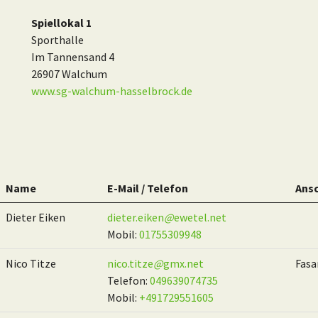
Spiellokal 1
Sporthalle
Im Tannensand 4
26907 Walchum
www.sg-walchum-hasselbrock.de
Name
E-Mail / Telefon
Ansc
Dieter Eiken
dieter.eiken
@
ewetel.net
Mobil:
01755309948
Nico Titze
nico.titze
@
gmx.net
Fasa
Telefon:
049639074735
Mobil:
+491729551605