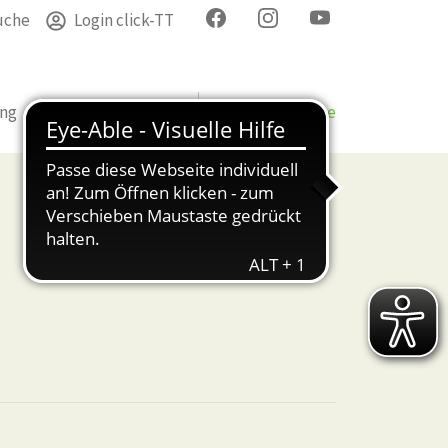
uche
Login click-TT
ung
Termine
Verband
Bezirke & Kreise