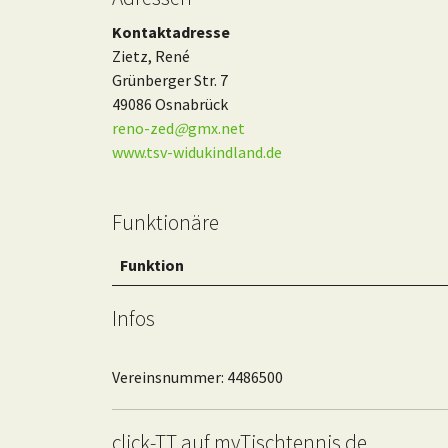
Kontaktadresse
Zietz, René
Grünberger Str. 7
49086 Osnabrück
reno-zed
@
gmx.net
www.tsv-widukindland.de
Funktionäre
Funktion
Infos
Vereinsnummer: 4486500
click-TT auf myTischtennis.de