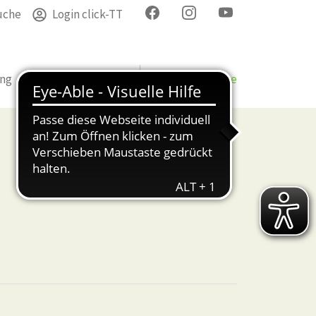
uche
Login click-TT
ung
Termine
Verband
Bezirke & Kreise