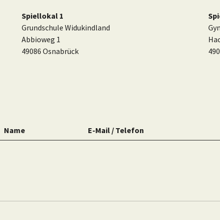
Spiellokal 1
Spi
Grundschule Widukindland
Gym
Abbioweg 1
Hac
49086 Osnabrück
490
Name
E-Mail / Telefon