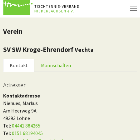
Zum Hauptinhalt springen
Verein
SV SW Kroge-Ehrendorf
Vechta
Kontakt
Mannschaften
Adressen
Kontaktadresse
Niehues, Markus
Am Heerweg 9A
49393 Lohne
Tel:
04441 884265
Tel:
0151 68194045