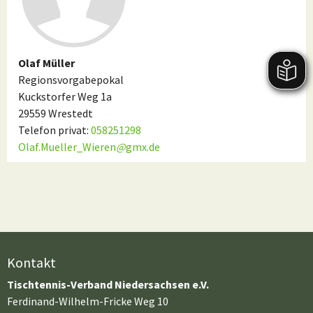
Olaf Müller
Regionsvorgabepokal
Kuckstorfer Weg 1a
29559 Wrestedt
Telefon privat:
058251298
Olaf.Mueller_Wieren
@
gmx.de
Kontakt
Tischtennis-Verband Niedersachsen e.V.
Ferdinand-Wilhelm-Fricke Weg 10