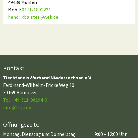
49439 Mühlen
Mobil:
0171/1892221
hendrikbalster
@
web.de
Kontakt
Tischtennis-Verband Niedersachsen e.V.
Ferdinand-Wilhelm-Fricke Weg 10
30169 Hannover
Tel. +49-511-98194-0
info
@
ttvn.de
Öffnungszeiten
Montag, Dienstag und Donnerstag:
9:00 – 12:00 Uhr