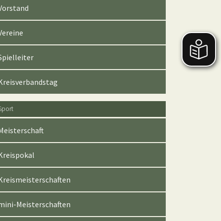
Vorstand
Vereine
Spielleiter
Kreisverbandstag
Sport
Meisterschaft
Kreispokal
Kreismeisterschaften
mini-Meisterschaften