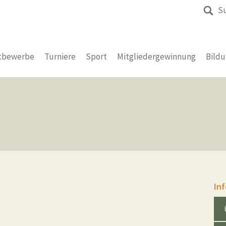
S
tbewerbe
Turniere
Sport
Mitgliedergewinnung
Bild
In