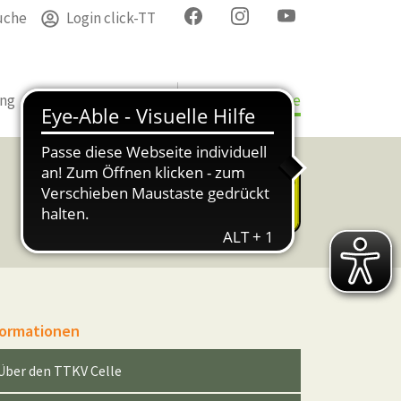
uche
Login click-TT
ung
Termine
Verband
Bezirke & Kreise
formationen
Über den TTKV Celle