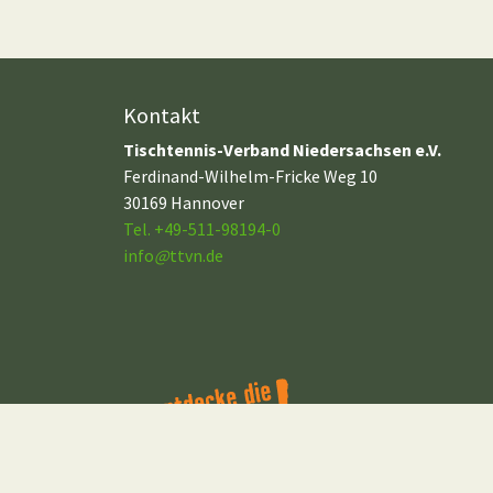
Kontakt
Tischtennis-Verband Niedersachsen e.V.
Ferdinand-Wilhelm-Fricke Weg 10
30169 Hannover
Tel. +49-511-98194-0
info
@
ttvn.de