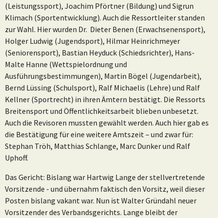
(Leistungssport), Joachim Pförtner (Bildung) und Sigrun
Klimach (Sportentwicklung). Auch die Ressortleiter standen
zur Wahl. Hier wurden Dr. Dieter Benen (Erwachsenensport),
Holger Ludwig (Jugendsport), Hilmar Heinrichmeyer
(Seniorensport), Bastian Heyduck (Schiedsrichter), Hans-
Malte Hanne (Wettspielordnung und
Ausführungsbestimmungen), Martin Bögel (Jugendarbeit),
Bernd Lüssing (Schulsport), Ralf Michaelis (Lehre) und Ralf
Kellner (Sportrecht) in ihren Ämtern bestätigt. Die Ressorts
Breitensport und Öffentlichkeitsarbeit blieben unbesetzt.
Auch die Revisoren mussten gewählt werden. Auch hier gab es
die Bestätigung für eine weitere Amtszeit – und zwar für:
Stephan Tröh, Matthias Schlange, Marc Dunker und Ralf
Uphoff.
Das Gericht: Bislang war Hartwig Lange der stellvertretende
Vorsitzende - und übernahm faktisch den Vorsitz, weil dieser
Posten bislang vakant war. Nun ist Walter Gründahl neuer
Vorsitzender des Verbandsgerichts. Lange bleibt der