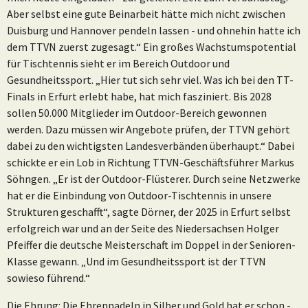
Aber selbst eine gute Beinarbeit hätte mich nicht zwischen
Duisburg und Hannover pendeln lassen - und ohnehin hatte ich
dem TTVN zuerst zugesagt.“ Ein großes Wachstumspotential
für Tischtennis sieht er im Bereich Outdoor und
Gesundheitssport. „Hier tut sich sehr viel. Was ich bei den TT-
Finals in Erfurt erlebt habe, hat mich fasziniert. Bis 2028
sollen 50.000 Mitglieder im Outdoor-Bereich gewonnen
werden. Dazu müssen wir Angebote prüfen, der TTVN gehört
dabei zu den wichtigsten Landesverbänden überhaupt.“ Dabei
schickte er ein Lob in Richtung TTVN-Geschäftsführer Markus
Söhngen. „Er ist der Outdoor-Flüsterer. Durch seine Netzwerke
hat er die Einbindung von Outdoor-Tischtennis in unsere
Strukturen geschafft“, sagte Dörner, der 2025 in Erfurt selbst
erfolgreich war und an der Seite des Niedersachsen Holger
Pfeiffer die deutsche Meisterschaft im Doppel in der Senioren-
Klasse gewann. „Und im Gesundheitssport ist der TTVN
sowieso führend.“
Die Ehrung: Die Ehrennadeln in Silber und Gold hat er schon -