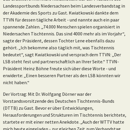
Landessportbunds Niedersachsen beim Landesverbandstag in
der Akademie des Sports zu Gast. Kwiatkowski dankte dem
TTVN für dessen tägliche Arbeit - und nannte auch ein paar
spannende Zahlen. „74.000 Menschen spielen organisiert in
Niedersachen Tischtennis. Das sind 4000 mehr als im Vorjahr“,
sagte der Präsident, dessen Tochter Lene ebenfalls dazu
gehört. „Ich bekomme also täglich mit, was Tischtennis
bedeutet“, sagt Kwiatkowski und versprach dem TTVN: „Der
LSB steht fest und partnerschaftlich an Ihrer Seite.“ TTVN-
Präsident Heinz Böhne freute sich über diese Worte - und
erwiderte: „Einen besseren Partner als den LSB könnten wir
nicht haben.“
Der Vortrag: Mit Dr. Wolfgang Dörner war der
Vorstandsvorsitzende des Deutschen Tischtennis-Bunds
(DTTB) zu Gast. Bevor er über Entwicklungen,
Herausforderungen und Strukturen im Tischtennis berichtete,
startete er mit einer netten Anekdote. „Auch der WTTV hatte
mich heute eingeladen - zur gleichen Zeit zum Verbandstag.