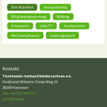
Alle Rubriken
Verbandsinfos
Mitgliedergewinnung
Bildung
Schulsport
click-TT
Turnierserien
Wettkampfsport
Leistungssport
Kontakt
Tischtennis-Verband Niedersachsen e.V.
Ferdinand-Wilhelm-Fricke Weg 10
30169 Hannover
Tel. +49-511-98194-0
info
@
ttvn.de