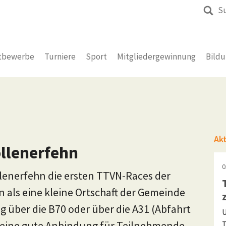
S
tbewerbe
Turniere
Sport
Mitgliedergewinnung
Bild
Ak
öllenerfehn
0
llenerfehn die ersten TTVN-Races der
n als eine kleine Ortschaft der Gemeinde
g über die B70 oder über die A31 (Abfahrt
U
 eine gute Anbindung für Teilnehmende.
T