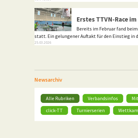
Turnierserien
Erstes TTVN-Race im 
Bereits im Februar fand bei
statt. Ein gelungener Auftakt für den Einstieg in d
25.03.2026
Newsarchiv
Alle Rubriken
Verbandsinfos
Mi
click-TT
Turnierserien
Wettkam