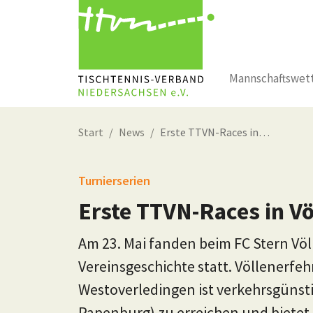
Mannschaftswet
Zum Hauptinhalt springen
Start
News
Erste TTVN-Races in…
Turnierserien
Erste TTVN-Races in V
Am 23. Mai fanden beim FC Stern Vö
Vereinsgeschichte statt. Völlenerfeh
Westoverledingen ist verkehrsgünsti
Papenburg) zu erreichen und bietet