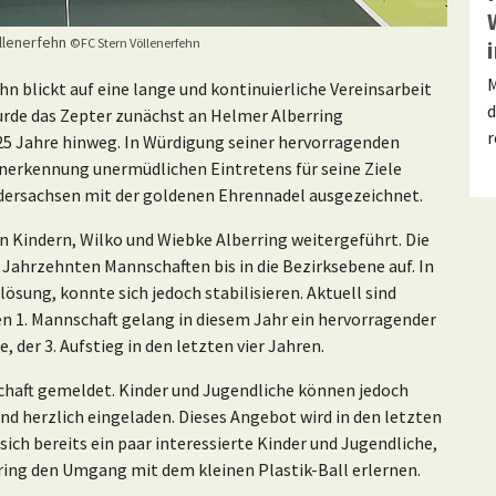
llenerfehn
©FC Stern Völlenerfehn
M
n blickt auf eine lange und kontinuierliche Vereinsarbeit
d
wurde das Zepter zunächst an Helmer Alberring
r
 25 Jahre hinweg. In Würdigung seiner hervorragenden
Anerkennung unermüdlichen Eintretens für seine Ziele
dersachsen mit der goldenen Ehrennadel ausgezeichnet.
en Kindern, Wilko und Wiebke Alberring weitergeführt. Die
Jahrzehnten Mannschaften bis in die Bezirksebene auf. In
ösung, konnte sich jedoch stabilisieren. Aktuell sind
n 1. Mannschaft gelang in diesem Jahr ein hervorragender
e, der 3. Aufstieg in den letzten vier Jahren.
schaft gemeldet. Kinder und Jugendliche können jedoch
sind herzlich eingeladen. Dieses Angebot wird in den letzten
ch bereits ein paar interessierte Kinder und Jugendliche,
rring den Umgang mit dem kleinen Plastik-Ball erlernen.