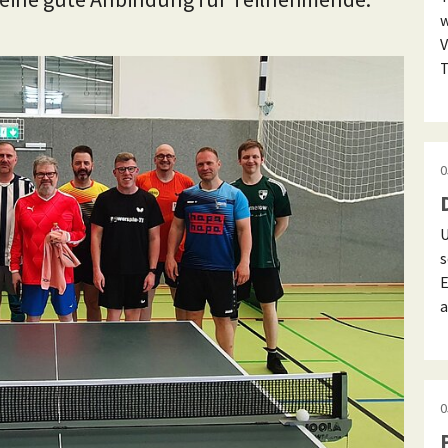
w
V
T
0
U
s
E
a
0