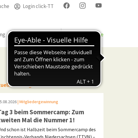
uche
Login click-TT
ung
Termine
Verband
Bezirke & Kreise
tuelle Beiträge
5.08.2026
| Mitgliedergewinnung
Tag 3 beim Sommercamp: Zum
zweiten Mal die Nummer 1!
nd schon ist Halbzeit beim Sommercamp des
ischtennis-Verbands Niedersachsen (TTVN) –