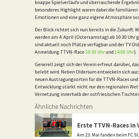
knappe Spielverläufe und überraschende Ergebnis
besonderes Highlight waren dabei die familiären 
Emotionen und eine ganz eigene Atmosphäre so
Der Blick richtet sich nun bereits in die Zukunft:
werden am 4. April (Ostersamstag) ab 10:30 Uhr g
sind aktuell noch Plätze verfügbar und der TV Ol
Anmeldung TTVN-Race
10:30 Uhr
und
14:00 Uhr
).
Generell zeigt sich der Verein erfreut darüber, 
belebt wird. Neben Oldersum entwickeln sich auc
neuen Austragungsorten für die TTVN-Races und 
Entwicklung stärkt nicht nur den regionalen Wet
Vernetzung innerhalb der ostfriesischen Tischte
Ähnliche Nachrichten
Turnierserien
Erste TTVN-Races in 
Am 23. Mai fanden beim FC St