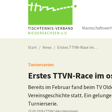
Mannschaftswet
Zum Hauptinhalt springen
Start
News
Erstes TTVN-Race im…
Turnierserien
Erstes TTVN-Race im o
Bereits im Februar fand beim TV Ol
Vereinsgeschichte statt. Ein gelungen
Turnierserie.
25.03.2026
| TTVN
|
Aiko Hensmann