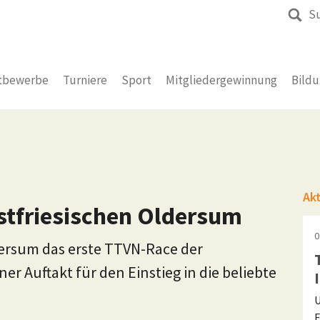
S
tbewerbe
Turniere
Sport
Mitgliedergewinnung
Bild
Ak
stfriesischen Oldersum
0
dersum das erste TTVN-Race der
er Auftakt für den Einstieg in die beliebte
U
F