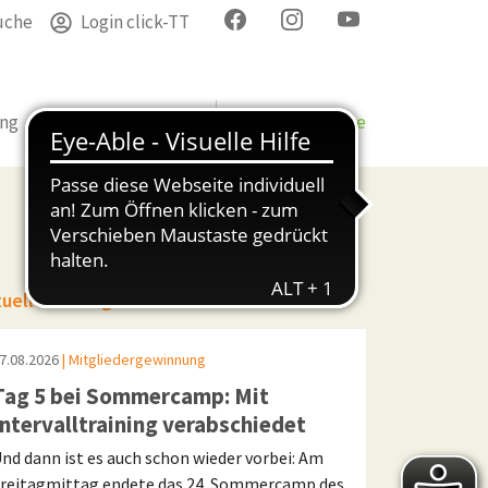
uche
Login click-TT
ung
Termine
Verband
Bezirke & Kreise
tuelle Beiträge
7.08.2026
| Mitgliedergewinnung
Tag 5 bei Sommercamp: Mit
Intervalltraining verabschiedet
nd dann ist es auch schon wieder vorbei: Am
reitagmittag endete das 24. Sommercamp des