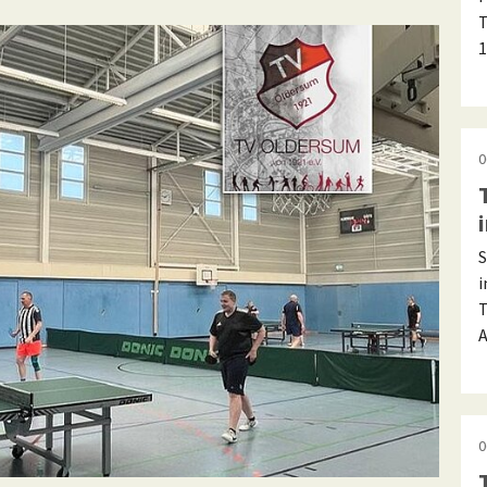
T
1
0
S
i
T
A
0