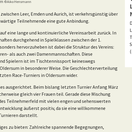
sum
©Aiko Hensmann
 zwischen Leer, Emden und Aurich, ist verkehrsgünstig über
auswärtige Teilnehmende eine gute Anbindung.
D
L
uf eine lange und kontinuierliche Vereinsarbeit zurück. In
T
ften durchgehend in Spielklassen zwischen der 1.
S
esonders hervorzuheben ist dabei die Struktur des Vereins:
erren- als auch zwei Damenmannschaften. Diese
nd Spielern ist im Tischtennissport keineswegs
 Oldersum in besonderer Weise. Die Geschlechterverteilung
tzten Race-Turniers in Oldersum wider.
ces ausgerichtet. Beim bislang letzten Turnier Anfang März
erweise gleich vier Frauen teil. Gerade diese Mischung
des Teilnehmerfeld mit vielen engen und sehenswerten
Entwicklung äußerst positiv, da sie eine willkommene
rnieren darstellt.
iniges zu bieten: Zahlreiche spannende Begegnungen,