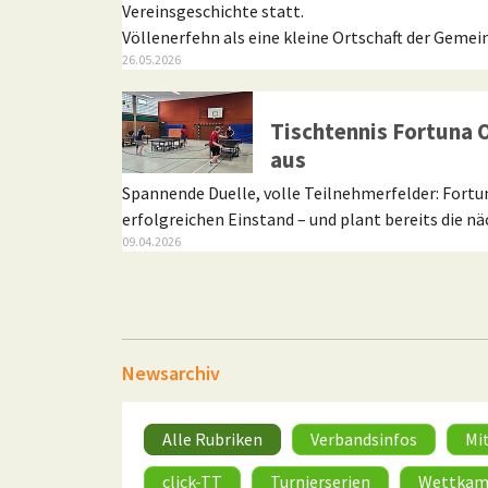
Vereinsgeschichte statt.
Völlenerfehn als eine kleine Ortschaft der Geme
26.05.2026
Turnierserien
Tischtennis Fortuna 
aus
Spannende Duelle, volle Teilnehmerfelder: Fortu
erfolgreichen Einstand – und plant bereits die n
09.04.2026
Newsarchiv
Alle Rubriken
Verbandsinfos
Mi
click-TT
Turnierserien
Wettkam