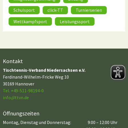
Schulsport
click-TT
Turnierserien
Wettkampfsport
Leistungssport
Kontakt
Tischtennis-Verband Niedersachsen e.V.
Ferdinand-Wilhelm-Fricke Weg 10
30169 Hannover
Tel. +49-511-98194-0
info
@
ttvn.de
Öffnungszeiten
Montag, Dienstag und Donnerstag:
9:00 – 12:00 Uhr