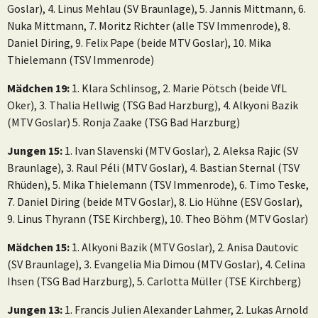
Goslar), 4. Linus Mehlau (SV Braunlage), 5. Jannis Mittmann, 6.
Nuka Mittmann, 7. Moritz Richter (alle TSV Immenrode), 8.
Daniel Diring, 9. Felix Pape (beide MTV Goslar), 10. Mika
Thielemann (TSV Immenrode)
Mädchen 19:
1. Klara Schlinsog, 2. Marie Pötsch (beide VfL
Oker), 3. Thalia Hellwig (TSG Bad Harzburg), 4. Alkyoni Bazik
(MTV Goslar) 5. Ronja Zaake (TSG Bad Harzburg)
Jungen 15:
1. Ivan Slavenski (MTV Goslar), 2. Aleksa Rajic (SV
Braunlage), 3. Raul Péli (MTV Goslar), 4. Bastian Sternal (TSV
Rhüden), 5. Mika Thielemann (TSV Immenrode), 6. Timo Teske,
7. Daniel Diring (beide MTV Goslar), 8. Lio Hühne (ESV Goslar),
9. Linus Thyrann (TSE Kirchberg), 10. Theo Böhm (MTV Goslar)
Mädchen 15:
1. Alkyoni Bazik (MTV Goslar), 2. Anisa Dautovic
(SV Braunlage), 3. Evangelia Mia Dimou (MTV Goslar), 4. Celina
Ihsen (TSG Bad Harzburg), 5. Carlotta Müller (TSE Kirchberg)
Jungen 13:
1. Francis Julien Alexander Lahmer, 2. Lukas Arnold