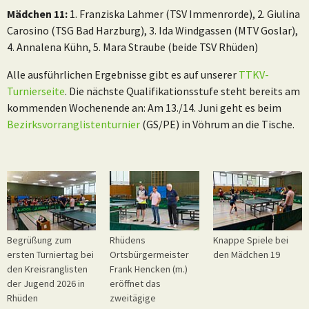
Mädchen 11:
1. Franziska Lahmer (TSV Immenrorde), 2. Giulina
Carosino (TSG Bad Harzburg), 3. Ida Windgassen (MTV Goslar),
4. Annalena Kühn, 5. Mara Straube (beide TSV Rhüden)
Alle ausführlichen Ergebnisse gibt es auf unserer
TTKV-
Turnierseite
. Die nächste Qualifikationsstufe steht bereits am
kommenden Wochenende an: Am 13./14. Juni geht es beim
Bezirksvorranglistenturnier
(GS/PE) in Vöhrum an die Tische.
Begrüßung zum
Rhüdens
Knappe Spiele bei
ersten Turniertag bei
Ortsbürgermeister
den Mädchen 19
den Kreisranglisten
Frank Hencken (m.)
der Jugend 2026 in
eröffnet das
Rhüden
zweitägige