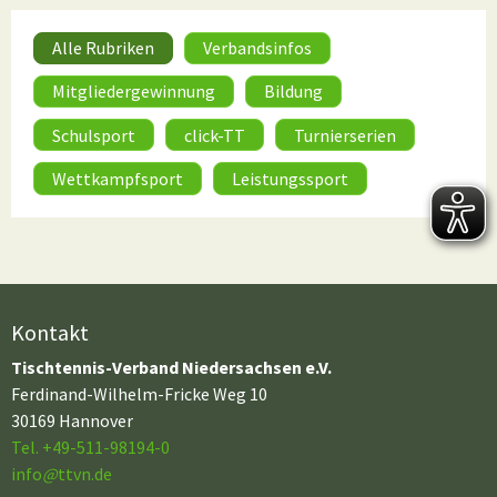
Alle Rubriken
Verbandsinfos
Mitgliedergewinnung
Bildung
Schulsport
click-TT
Turnierserien
Wettkampfsport
Leistungssport
Kontakt
Tischtennis-Verband Niedersachsen e.V.
Ferdinand-Wilhelm-Fricke Weg 10
30169 Hannover
Tel. +49-511-98194-0
info
@
ttvn.de