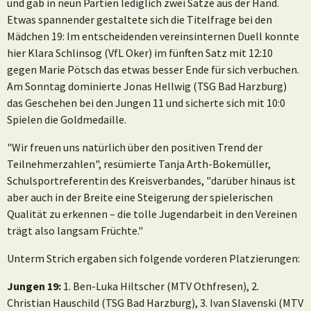
und gab in neun Partien lediglich zwei Sätze aus der Hand.
Etwas spannender gestaltete sich die Titelfrage bei den
Mädchen 19: Im entscheidenden vereinsinternen Duell konnte
hier Klara Schlinsog (VfL Oker) im fünften Satz mit 12:10
gegen Marie Pötsch das etwas besser Ende für sich verbuchen.
Am Sonntag dominierte Jonas Hellwig (TSG Bad Harzburg)
das Geschehen bei den Jungen 11 und sicherte sich mit 10:0
Spielen die Goldmedaille.
"Wir freuen uns natürlich über den positiven Trend der
Teilnehmerzahlen", resümierte Tanja Arth-Bokemüller,
Schulsportreferentin des Kreisverbandes, "darüber hinaus ist
aber auch in der Breite eine Steigerung der spielerischen
Qualität zu erkennen – die tolle Jugendarbeit in den Vereinen
trägt also langsam Früchte."
Unterm Strich ergaben sich folgende vorderen Platzierungen:
Jungen 19:
1. Ben-Luka Hiltscher (MTV Othfresen), 2.
Christian Hauschild (TSG Bad Harzburg), 3. Ivan Slavenski (MTV