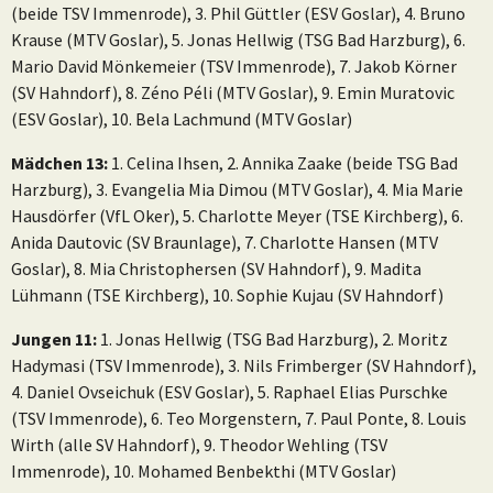
(beide TSV Immenrode), 3. Phil Güttler (ESV Goslar), 4. Bruno
Krause (MTV Goslar), 5. Jonas Hellwig (TSG Bad Harzburg), 6.
Mario David Mönkemeier (TSV Immenrode), 7. Jakob Körner
(SV Hahndorf), 8. Zéno Péli (MTV Goslar), 9. Emin Muratovic
(ESV Goslar), 10. Bela Lachmund (MTV Goslar)
Mädchen 13:
1. Celina Ihsen, 2. Annika Zaake (beide TSG Bad
Harzburg), 3. Evangelia Mia Dimou (MTV Goslar), 4. Mia Marie
Hausdörfer (VfL Oker), 5. Charlotte Meyer (TSE Kirchberg), 6.
Anida Dautovic (SV Braunlage), 7. Charlotte Hansen (MTV
Goslar), 8. Mia Christophersen (SV Hahndorf), 9. Madita
Lühmann (TSE Kirchberg), 10. Sophie Kujau (SV Hahndorf)
Jungen 11:
1. Jonas Hellwig (TSG Bad Harzburg), 2. Moritz
Hadymasi (TSV Immenrode), 3. Nils Frimberger (SV Hahndorf),
4. Daniel Ovseichuk (ESV Goslar), 5. Raphael Elias Purschke
(TSV Immenrode), 6. Teo Morgenstern, 7. Paul Ponte, 8. Louis
Wirth (alle SV Hahndorf), 9. Theodor Wehling (TSV
Immenrode), 10. Mohamed Benbekthi (MTV Goslar)