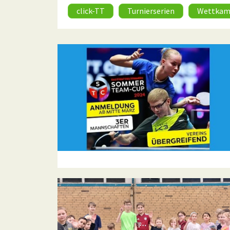
click-TT
Turnierserien
Wettkam