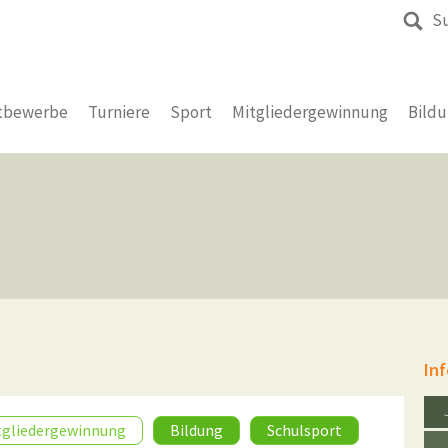
S
tbewerbe
Turniere
Sport
Mitgliedergewinnung
Bild
In
tgliedergewinnung
Bildung
Schulsport