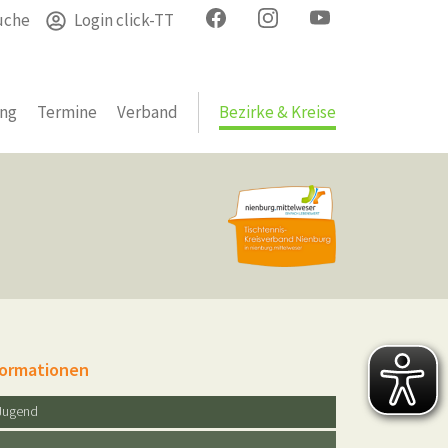
uche
Login click-TT
ung
Termine
Verband
Bezirke & Kreise
formationen
Jugend