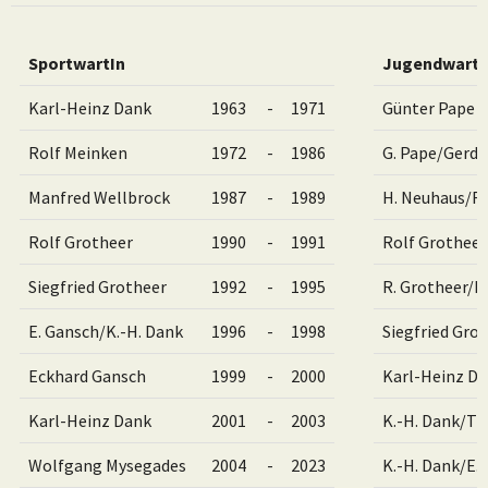
SportwartIn
JugendwartI
Karl-Heinz Dank
1963
-
1971
Günter Pape
Rolf Meinken
1972
-
1986
G. Pape/Gerd 
Manfred Wellbrock
1987
-
1989
H. Neuhaus/R.
Rolf Grotheer
1990
-
1991
Rolf Grotheer
Siegfried Grotheer
1992
-
1995
R. Grotheer/H
E. Gansch/K.-H. Dank
1996
-
1998
Siegfried Gro
Eckhard Gansch
1999
-
2000
Karl-Heinz D
Karl-Heinz Dank
2001
-
2003
K.-H. Dank/T
Wolfgang Mysegades
2004
-
2023
K.-H. Dank/E.