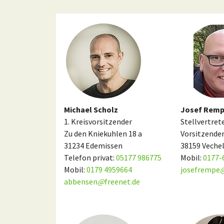
Michael Scholz
Josef Rem
1. Kreisvorsitzender
Stellvertret
Zu den Kniekuhlen 18 a
Vorsitzende
31234 Edemissen
38159 Veche
Telefon privat:
05177 986775
Mobil:
0177-
Mobil:
0179 4959664
josefrempe
abbensen
@
freenet.de