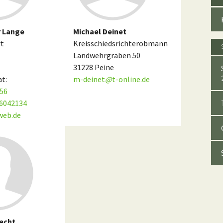
r Lange
Michael Deinet
rt
Kreisschiedsrichterobmann
Landwehrgraben 50
31228 Peine
at:
m-deinet
@
t-online.de
56
6042134
web.de
echt