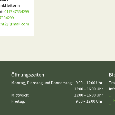
nktleiterin
at:
017647334299
7334299
cht2
@
gmail.com
Öffnungszeiten
Bl
Montag, Dienstag und Donnerstag:
9:00 – 12:00 Uhr
Tra
13:00 – 16:00 Uhr
inf
Mittwoch:
13:00 – 16:00 Uhr
Freitag:
9:00 – 12:00 Uhr