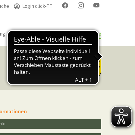
uche
Login click-TT
ung
Termine
Verband
Bezirke & Kreise
formationen
Info