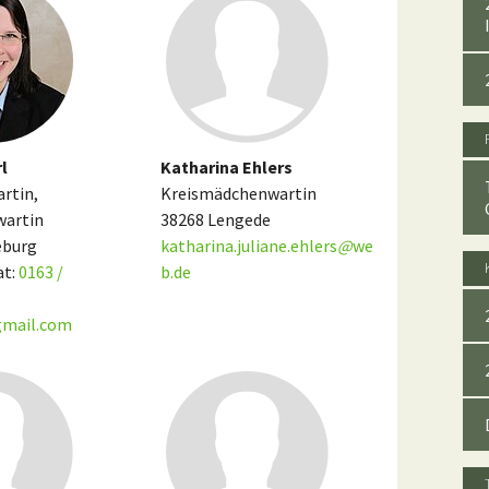
rl
Katharina Ehlers
rtin,
Kreismädchenwartin
wartin
38268 Lengede
eburg
katharina.juliane.ehlers
@
we
at:
0163 /
b.de
gmail.com