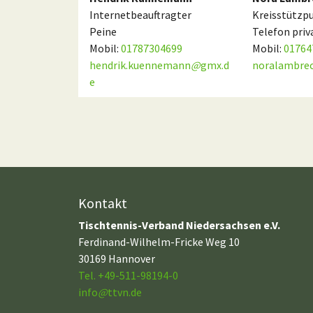
Internetbeauftragter
Kreisstützpu
Peine
Telefon priv
Mobil:
01787304699
Mobil:
01764
hendrik.kuennemann
@
gmx.d
noralambre
e
Kontakt
Tischtennis-Verband Niedersachsen e.V.
Ferdinand-Wilhelm-Fricke Weg 10
30169 Hannover
Tel. +49-511-98194-0
info
@
ttvn.de