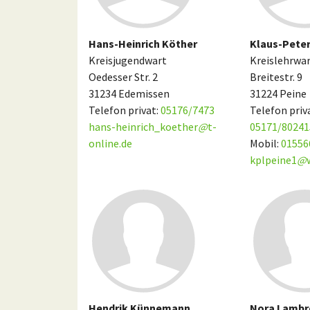
Hans-Heinrich Köther
Klaus-Pete
Kreisjugendwart
Kreislehrwa
Oedesser Str. 2
Breitestr. 9
31234 Edemissen
31224 Peine
Telefon privat:
05176/7473
Telefon priv
hans-heinrich_koether
@
t-
05171/80241
online.de
Mobil:
01556
kplpeine1
@
Hendrik Künnemann
Nora Lambr