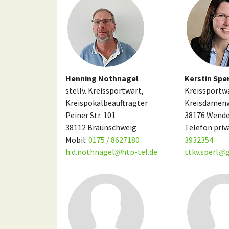
Henning Nothnagel
Kerstin Spe
stellv. Kreissportwart,
Kreissportwa
Kreispokalbeauftragter
Kreisdamen
Peiner Str. 101
38176 Wend
38112 Braunschweig
Telefon priv
Mobil:
0175 / 8627180
3932354
h.d.nothnagel
@
htp-tel.de
ttkv.sperl
@