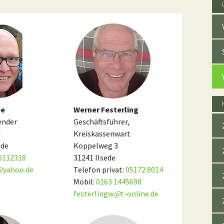
pe
Werner Festerling
ender
Geschäftsführer,
r
Kreiskassenwart
lde
Koppelweg 3
6112318
31241 Ilsede
@
yahoo.de
Telefon privat:
05172 8014
Mobil:
0163 1445698
festerlingw
@
t-online.de