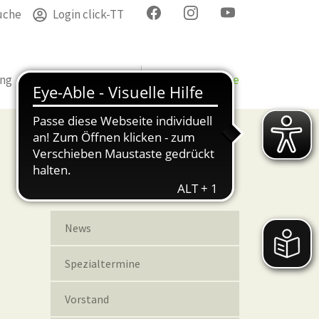
uche
Login click-TT
ung
Termine
Verband
Bezirke & Kreise
Spielleiter
News
Spezialtermine
Vorstand