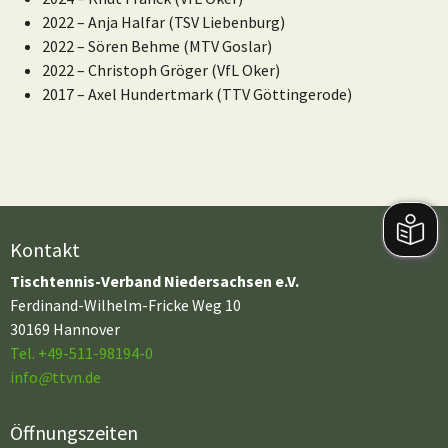
2022 – Anja Halfar (TSV Liebenburg)
2022 – Sören Behme (MTV Goslar)
2022 – Christoph Gröger (VfL Oker)
2017 – Axel Hundertmark (TTV Göttingerode)
Kontakt
Tischtennis-Verband Niedersachsen e.V.
Ferdinand-Wilhelm-Fricke Weg 10
30169 Hannover
Tel. +49-511-98194-0
info
@
ttvn.de
Öffnungszeiten