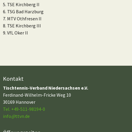
5. TSE Kirchberg II
6. TSG Bad Harzburg
7. MTV Othfresen II
8. TSE Kirchberg III
9. VfL Oker II
Kontakt
Tischtennis-Verband Niedersachsen e.V.
Ferdinand-Wilhelm-Fricke Weg 10
30169 Hannover
Tel. +49-511-98194-0
info
@
ttvn.de