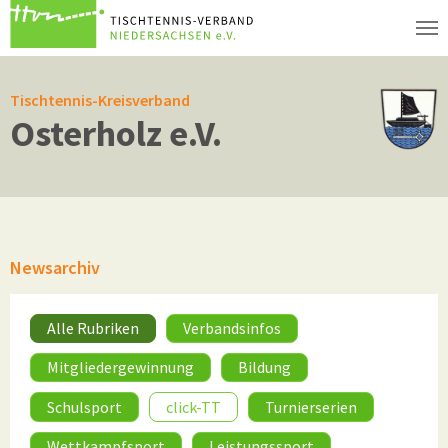
Zum Hauptinhalt springen
Tischtennis-Kreisverband
Osterholz e.V.
Newsarchiv
Alle Rubriken
Verbandsinfos
Mitgliedergewinnung
Bildung
Schulsport
click-TT
Turnierserien
Wettkampfsport
Leistungssport