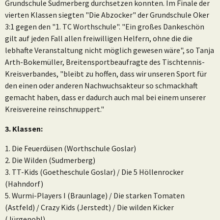
Grundschule Sudmerberg durchsetzen konnten. Im Finale der
vierten Klassen siegten "Die Abzocker" der Grundschule Oker
3:1 gegen den "1. TC Worthschule". "Ein großes Dankeschön
gilt auf jeden Fall allen freiwilligen Helfern, ohne die die
lebhafte Veranstaltung nicht möglich gewesen wäre", so Tanja
Arth-Bokemüller, Breitensportbeaufragte des Tischtennis-
Kreisverbandes, "bleibt zu hoffen, dass wir unseren Sport für
den einen oder anderen Nachwuchsakteur so schmackhaft
gemacht haben, dass er dadurch auch mal bei einem unserer
Kreisvereine reinschnuppert."
3. Klassen:
1. Die Feuerdüsen (Worthschule Goslar)
2. Die Wilden (Sudmerberg)
3. TT-Kids (Goetheschule Goslar) / Die 5 Höllenrocker
(Hahndorf)
5. Wurmi-Players I (Braunlage) / Die starken Tomaten
(Astfeld) / Crazy Kids (Jerstedt) / Die wilden Kicker
(Jürgenohl)