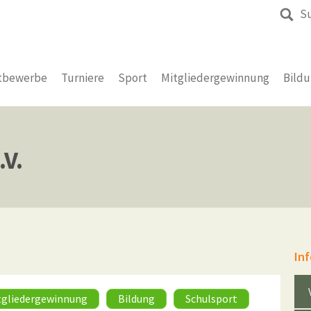
S
tbewerbe
Turniere
Sport
Mitgliedergewinnung
Bild
V.
In
tgliedergewinnung
Bildung
Schulsport