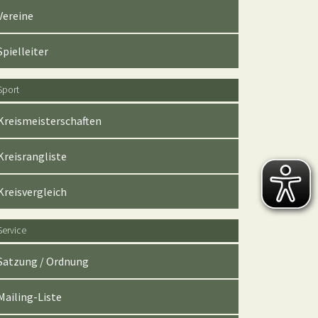
Vereine
Spielleiter
Sport
Kreismeisterschaften
Kreisrangliste
Kreisvergleich
Service
Satzung / Ordnung
Mailing-Liste