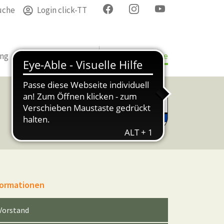
uche
Login click-TT
ung
Termine
Verband
Bezirke & Kreise
formationen
Vorstand