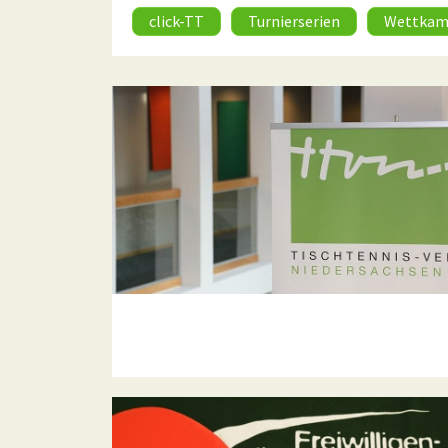
click-TT
Turnierserien
Wettkam